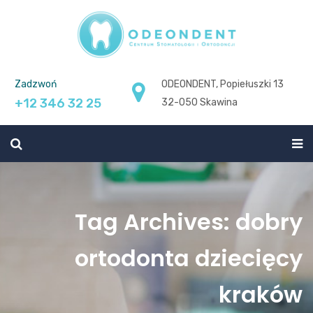
Zadzwoń
ODEONDENT, Popiełuszki 13
+12 346 32 25
32-050 Skawina
Tag Archives: dobry
ortodonta dziecięcy
kraków