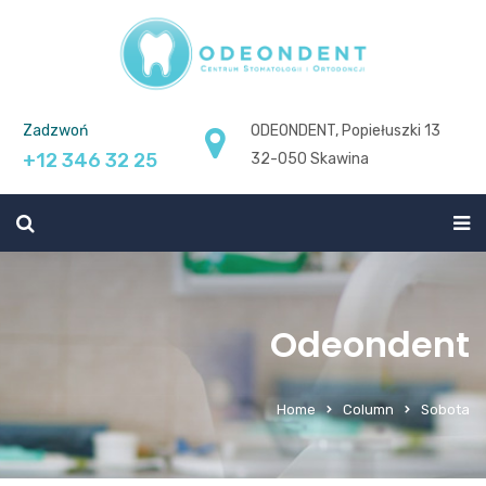
Zadzwoń
ODEONDENT, Popiełuszki 13
+12 346 32 25
32-050 Skawina
Odeondent
Home
Column
Sobota